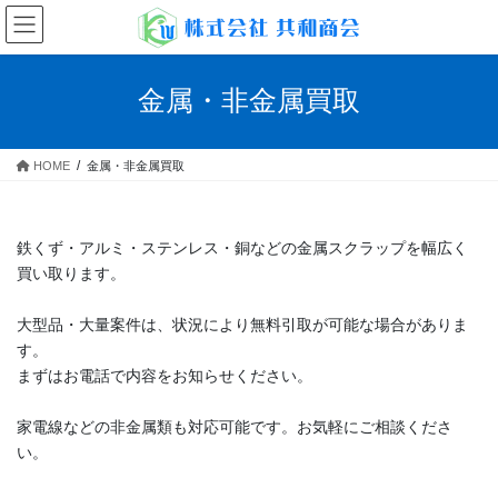
コ
ナ
ン
ビ
テ
ゲ
ン
ー
金属・非金属買取
ツ
シ
へ
ョ
ス
ン
HOME
金属・非金属買取
キ
に
ッ
移
プ
動
鉄くず・アルミ・ステンレス・銅などの金属スクラップを幅広く
買い取ります。
大型品・大量案件は、状況により無料引取が可能な場合がありま
す。
まずはお電話で内容をお知らせください。
家電線などの非金属類も対応可能です。お気軽にご相談くださ
い。